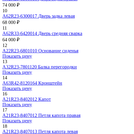
74 000 ₽
10
А62R23-6300017
Дверь задка левая
68 000 ₽
11
А62R33-6420014
Дверь средняя сварка
64 000 ₽
12
А22R23-6801010
Основание сиденья
Показать цену
13
А32R23-7801120
Балка перегородки
Показать цену
14
А63R42-8120164
Кронштейн
Показать цену
16
А21R23-8402012
Капот
Показать цену
17
А21R23-8407012
Петля капота правая
Показать цену
18
А21R23-8407013
Петля капота левая