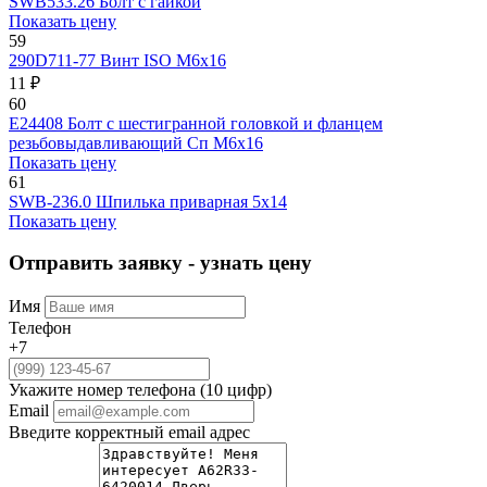
SWВ533.26
Болт с гайкой
Показать цену
59
290D711-77
Винт ISO М6х16
11 ₽
60
E24408
Болт с шестигранной головкой и фланцем
резьбовыдавливающий Сп М6х16
Показать цену
61
SWB-236.0
Шпилька приварная 5x14
Показать цену
Отправить заявку - узнать цену
Имя
Телефон
+7
Укажите номер телефона (10 цифр)
Email
Введите корректный email адрес