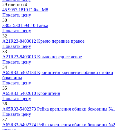
29 или поз.4
45 9953 1819
Гайка М8
Показать цену
30
3302-5301594-10
Гайка
Показать цену
32
А21R23-8403012
Крыло переднее правое
Показать цену
33
А21R23-8403013
Крыло переднее левое
Показать цену
34
А65R33-5402184
Кронштейн крепления обивки стойки
боковины
Показать цену
35
А65R33-5402610
Кронштейн
Показать цену
36
А65R33-5402373
Рейка крепления обивки боковины №1
Показать цену
37
А65R33-5402374
Рейка крепления обивки боковины №2
правая