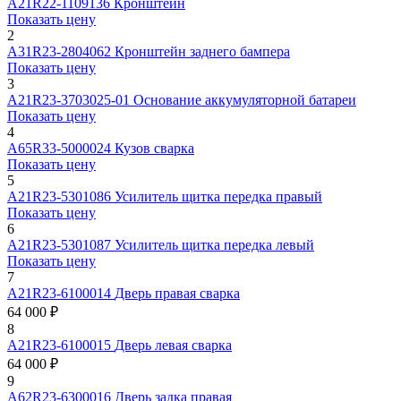
А21R22-1109136
Кронштейн
Показать цену
2
А31R23-2804062
Кронштейн заднего бампера
Показать цену
3
А21R23-3703025-01
Основание аккумуляторной батареи
Показать цену
4
А65R33-5000024
Кузов сварка
Показать цену
5
А21R23-5301086
Усилитель щитка передка правый
Показать цену
6
А21R23-5301087
Усилитель щитка передка левый
Показать цену
7
А21R23-6100014
Дверь правая сварка
64 000 ₽
8
А21R23-6100015
Дверь левая сварка
64 000 ₽
9
А62R23-6300016
Дверь задка правая