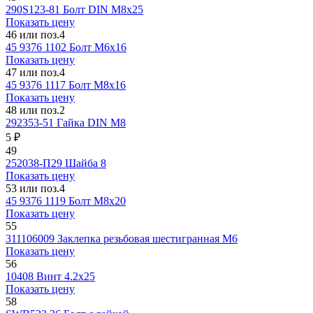
290S123-81
Болт DIN М8х25
Показать цену
46 или поз.4
45 9376 1102
Болт М6х16
Показать цену
47 или поз.4
45 9376 1117
Болт М8х16
Показать цену
48 или поз.2
292353-51
Гайка DIN М8
5 ₽
49
252038-П29
Шайба 8
Показать цену
53 или поз.4
45 9376 1119
Болт М8х20
Показать цену
55
311106009
Заклепка резьбовая шестигранная М6
Показать цену
56
10408
Винт 4.2х25
Показать цену
58