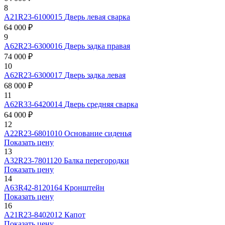
8
А21R23-6100015
Дверь левая сварка
64 000 ₽
9
А62R23-6300016
Дверь задка правая
74 000 ₽
10
А62R23-6300017
Дверь задка левая
68 000 ₽
11
А62R33-6420014
Дверь средняя сварка
64 000 ₽
12
А22R23-6801010
Основание сиденья
Показать цену
13
А32R23-7801120
Балка перегородки
Показать цену
14
А63R42-8120164
Кронштейн
Показать цену
16
А21R23-8402012
Капот
Показать цену