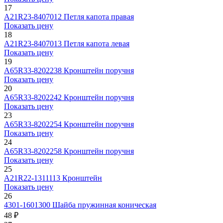
17
А21R23-8407012
Петля капота правая
Показать цену
18
А21R23-8407013
Петля капота левая
Показать цену
19
А65R33-8202238
Кронштейн поручня
Показать цену
20
А65R33-8202242
Кронштейн поручня
Показать цену
23
А65R33-8202254
Кронштейн поручня
Показать цену
24
А65R33-8202258
Кронштейн поручня
Показать цену
25
А21R22-1311113
Кронштейн
Показать цену
26
4301-1601300
Шайба пружинная коническая
48 ₽