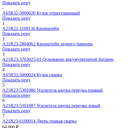
Показать цену
-
A65R32-5000020
Кузов отрихтованный
Показать цену
1
А21R22-1109136
Кронштейн
Показать цену
2
А31R23-2804062
Кронштейн заднего бампера
Показать цену
3
А21R23-3703025-01
Основание аккумуляторной батареи
Показать цену
4
А65R33-5000024
Кузов сварка
Показать цену
5
А21R23-5301086
Усилитель щитка передка правый
Показать цену
6
А21R23-5301087
Усилитель щитка передка левый
Показать цену
7
А21R23-6100014
Дверь правая сварка
64 000 ₽