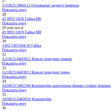
27
А31R23-2804112
Основание заднего бампера
Показать цену
28
45 9953 1818
Гайка М6
Показать цену
29 или поз.4
45 9953 1819
Гайка М8
Показать цену
30
3302-5301594-10
Гайка
Показать цену
32
А21R23-8403012
Крыло переднее правое
Показать цену
33
А21R23-8403013
Крыло переднее левое
Показать цену
34
А65R33-5402184
Кронштейн крепления обивки стойки бокови
Показать цену
35
А65R33-5402610
Кронштейн
Показать цену
36