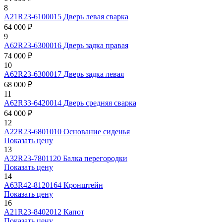
8
А21R23-6100015
Дверь левая сварка
64 000 ₽
9
А62R23-6300016
Дверь задка правая
74 000 ₽
10
А62R23-6300017
Дверь задка левая
68 000 ₽
11
А62R33-6420014
Дверь средняя сварка
64 000 ₽
12
А22R23-6801010
Основание сиденья
Показать цену
13
А32R23-7801120
Балка перегородки
Показать цену
14
А63R42-8120164
Кронштейн
Показать цену
16
А21R23-8402012
Капот
Показать цену