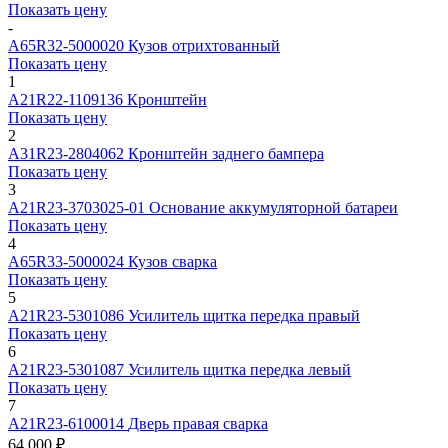
Показать цену
-
A65R32-5000020
Кузов отрихтованный
Показать цену
1
А21R22-1109136
Кронштейн
Показать цену
2
А31R23-2804062
Кронштейн заднего бампера
Показать цену
3
А21R23-3703025-01
Основание аккумуляторной батареи
Показать цену
4
А65R33-5000024
Кузов сварка
Показать цену
5
А21R23-5301086
Усилитель щитка передка правый
Показать цену
6
А21R23-5301087
Усилитель щитка передка левый
Показать цену
7
А21R23-6100014
Дверь правая сварка
64 000 ₽