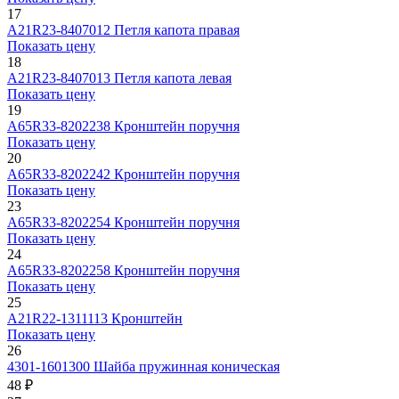
17
А21R23-8407012
Петля капота правая
Показать цену
18
А21R23-8407013
Петля капота левая
Показать цену
19
А65R33-8202238
Кронштейн поручня
Показать цену
20
А65R33-8202242
Кронштейн поручня
Показать цену
23
А65R33-8202254
Кронштейн поручня
Показать цену
24
А65R33-8202258
Кронштейн поручня
Показать цену
25
А21R22-1311113
Кронштейн
Показать цену
26
4301-1601300
Шайба пружинная коническая
48 ₽