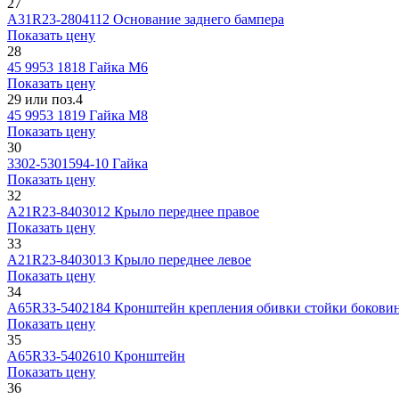
27
А31R23-2804112
Основание заднего бампера
Показать цену
28
45 9953 1818
Гайка М6
Показать цену
29 или поз.4
45 9953 1819
Гайка М8
Показать цену
30
3302-5301594-10
Гайка
Показать цену
32
А21R23-8403012
Крыло переднее правое
Показать цену
33
А21R23-8403013
Крыло переднее левое
Показать цену
34
А65R33-5402184
Кронштейн крепления обивки стойки бокови
Показать цену
35
А65R33-5402610
Кронштейн
Показать цену
36