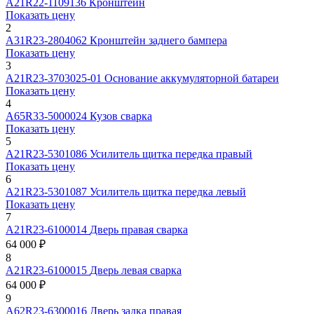
А21R22-1109136
Кронштейн
Показать цену
2
А31R23-2804062
Кронштейн заднего бампера
Показать цену
3
А21R23-3703025-01
Основание аккумуляторной батареи
Показать цену
4
А65R33-5000024
Кузов сварка
Показать цену
5
А21R23-5301086
Усилитель щитка передка правый
Показать цену
6
А21R23-5301087
Усилитель щитка передка левый
Показать цену
7
А21R23-6100014
Дверь правая сварка
64 000 ₽
8
А21R23-6100015
Дверь левая сварка
64 000 ₽
9
А62R23-6300016
Дверь задка правая