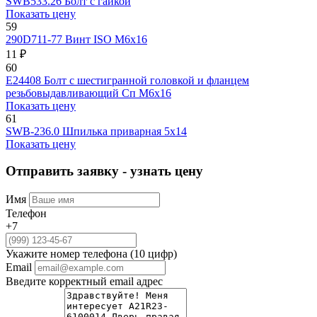
SWВ533.26
Болт с гайкой
Показать цену
59
290D711-77
Винт ISO М6х16
11 ₽
60
E24408
Болт с шестигранной головкой и фланцем
резьбовыдавливающий Сп М6х16
Показать цену
61
SWB-236.0
Шпилька приварная 5x14
Показать цену
Отправить заявку - узнать цену
Имя
Телефон
+7
Укажите номер телефона (10 цифр)
Email
Введите корректный email адрес