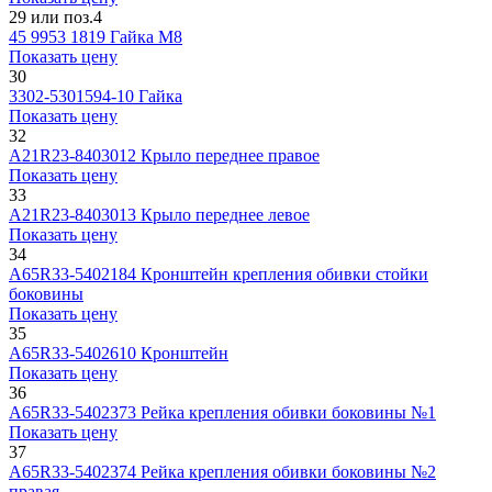
29 или поз.4
45 9953 1819
Гайка М8
Показать цену
30
3302-5301594-10
Гайка
Показать цену
32
А21R23-8403012
Крыло переднее правое
Показать цену
33
А21R23-8403013
Крыло переднее левое
Показать цену
34
А65R33-5402184
Кронштейн крепления обивки стойки
боковины
Показать цену
35
А65R33-5402610
Кронштейн
Показать цену
36
А65R33-5402373
Рейка крепления обивки боковины №1
Показать цену
37
А65R33-5402374
Рейка крепления обивки боковины №2
правая