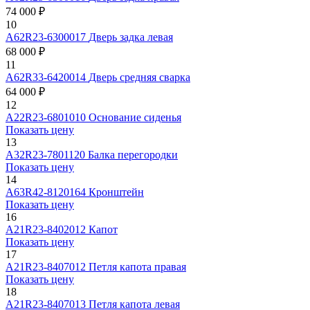
74 000 ₽
10
А62R23-6300017
Дверь задка левая
68 000 ₽
11
А62R33-6420014
Дверь средняя сварка
64 000 ₽
12
А22R23-6801010
Основание сиденья
Показать цену
13
А32R23-7801120
Балка перегородки
Показать цену
14
А63R42-8120164
Кронштейн
Показать цену
16
А21R23-8402012
Капот
Показать цену
17
А21R23-8407012
Петля капота правая
Показать цену
18
А21R23-8407013
Петля капота левая