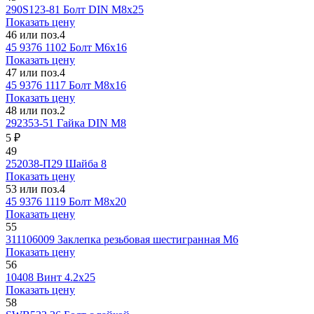
290S123-81
Болт DIN М8х25
Показать цену
46 или поз.4
45 9376 1102
Болт М6х16
Показать цену
47 или поз.4
45 9376 1117
Болт М8х16
Показать цену
48 или поз.2
292353-51
Гайка DIN М8
5 ₽
49
252038-П29
Шайба 8
Показать цену
53 или поз.4
45 9376 1119
Болт М8х20
Показать цену
55
311106009
Заклепка резьбовая шестигранная М6
Показать цену
56
10408
Винт 4.2х25
Показать цену
58