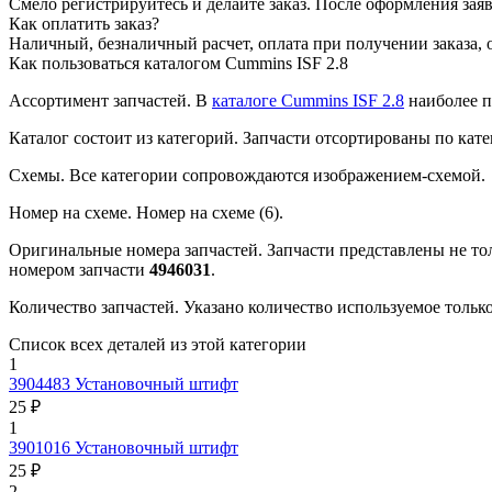
Смело регистрируйтесь и делайте заказ.
После оформления заявк
Как оплатить заказ?
Наличный, безналичный расчет, оплата при получении заказа, 
Как пользоваться каталогом Cummins ISF 2.8
Ассортимент запчастей.
В
каталоге Cummins ISF 2.8
наиболее п
Каталог состоит из категорий.
Запчасти отсортированы по кате
Схемы.
Все категории сопровождаются изображением-схемой.
Номер на схеме.
Номер на схеме (6).
Оригинальные номера запчастей.
Запчасти представлены не то
номером запчасти
4946031
.
Количество запчастей.
Указано количество используемое только 
Список всех деталей из этой категории
1
3904483
Установочный штифт
25 ₽
1
3901016
Установочный штифт
25 ₽
2