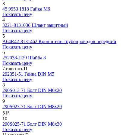
3
45 9953 1818
Гайка М6
Показать цену
4
3221-8131036
Шланг защитный
Показать цену
5
A64R42-8131462
Кронштейн трубопроводов передний
Показать цену
6
252038-П29
Шайба 8
Показать цену
7 или поз.11
292351-51
Гайка DIN M5
Показать цену
8
290S013-71
Болт DIN M6x20
Показать цену
9
290S023-71
Болт DIN M8x20
5 ₽
10
290S025-71
Болт DIN M8x30
Показать цену
11 или поз.7