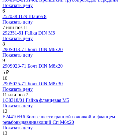
Показать цену
6
252038-П29
Шайба 8
Показать цену
7 или поз.11
292351-51
Гайка DIN M5
Показать цену
8
290S013-71
Болт DIN M6x20
Показать цену
9
290S023-71
Болт DIN M8x20
5 ₽
10
290S025-71
Болт DIN M8x30
Показать цену
11 или поз.7
1/38318/01
Гайка фланцевая M5
Показать цену
12
E24410/H6
Болт с шестигранной головкой и фланцем
резьбовыдавливающий Сп М6х20
Показать цену
13