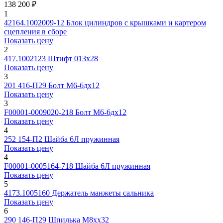
138 200 ₽
1
42164.1002009-12
Блок цилиндров с крышками и картером
сцепления в сборе
Показать цену
2
417.1002123
Штифт 013х28
Показать цену
3
201 416-П29
Болт М6-6дх12
Показать цену
3
F00001-0009020-218
Болт М6-6дх12
Показать цену
4
252 154-П2
Шайба 6Л пружинная
Показать цену
4
F00001-0005164-718
Шайба 6Л пружинная
Показать цену
5
4173.1005160
Держатель манжеты сальника
Показать цену
6
290 146-П29
Шпилька М8хx32