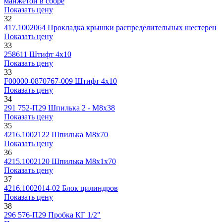
манжетой в сборе
Показать цену
32
417.1002064
Прокладка крышки распределительных шестерен
Показать цену
33
258611
Штифт 4х10
Показать цену
33
F00000-0870767-009
Штифт 4х10
Показать цену
34
291 752-П29
Шпилька 2 - M8x38
Показать цену
35
4216.1002122
Шпилька М8х70
Показать цену
36
4215.1002120
Шпилька М8х1х70
Показать цену
37
4216.1002014-02
Блок цилиндров
Показать цену
38
296 576-П29
Пробка КГ 1/2"