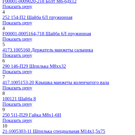
F00001-0009020-218
Болт М6-6дх12
Показать цену
4
252 154-П2
Шайба 6Л пружинная
Показать цену
4
F00001-0005164-718
Шайба 6Л пружинная
Показать цену
5
4173.1005160
Держатель манжеты сальника
Показать цену
6
290 146-П29
Шпилька М8хx32
Показать цену
7
417.1005153-20
Крышка манжеты коленчатого вала
Показать цену
8
100121
Шайба 8
Показать цену
9
250 511-П29
Гайка М8х1-6Н
Показать цену
10
21-1005303-11
Шпилька специальная М14х1,5х75