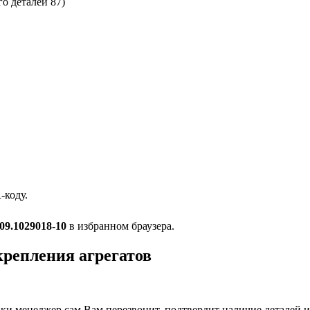
го деталей 87)
-коду.
09.1029018-10
в избранном браузера.
крепления агрегатов
и менеджер сам Вам перезвонит, подтвердит наличие деталей и