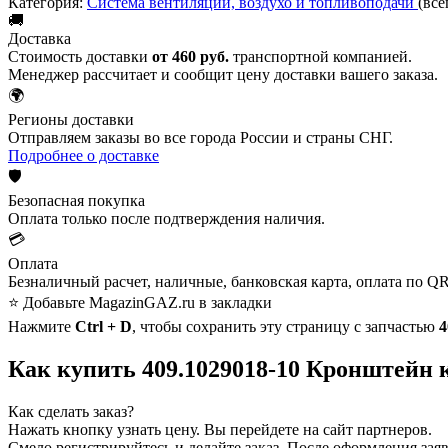
Категория:
Система вентиляции, воздухо и топливоподачи
(все
🚚
Доставка
Стоимость доставки
от 460 руб.
транспортной компанией.
Менеджер рассчитает и сообщит цену доставки вашего заказа.
🌍
Регионы доставки
Отправляем заказы во все города России и страны СНГ.
Подробнее о доставке
🛡️
Безопасная покупка
Оплата только после подтверждения наличия.
💳
Оплата
Безналичный расчет, наличные, банковская карта, оплата по QR
⭐ Добавьте MagazinGAZ.ru в закладки
Нажмите
Ctrl + D
, чтобы сохранить эту страницу с запчастью
4
Как купить 409.1029018-10 Кронштейн 
Как сделать заказ?
Нажать кнопку узнать цену.
Вы перейдете на сайт партнеров.
Смело регистрируйтесь и делайте заказ.
После оформления заявк