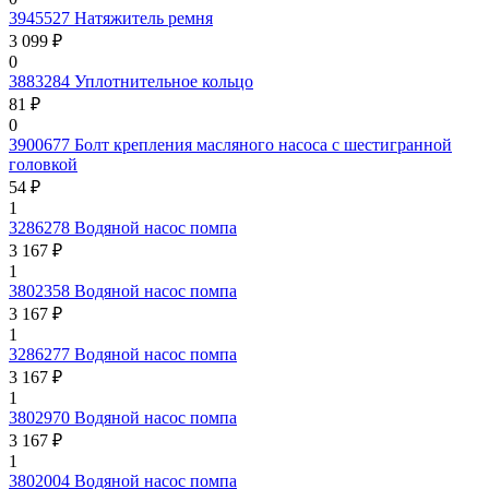
3945527
Натяжитель ремня
3 099 ₽
0
3883284
Уплотнительное кольцо
81 ₽
0
3900677
Болт крепления масляного насоса с шестигранной
головкой
54 ₽
1
3286278
Водяной насос помпа
3 167 ₽
1
3802358
Водяной насос помпа
3 167 ₽
1
3286277
Водяной насос помпа
3 167 ₽
1
3802970
Водяной насос помпа
3 167 ₽
1
3802004
Водяной насос помпа