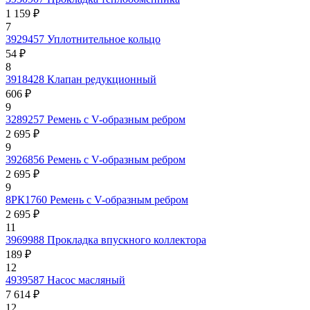
1 159 ₽
7
3929457
Уплотнительное кольцо
54 ₽
8
3918428
Клапан редукционный
606 ₽
9
3289257
Ремень с V-образным ребром
2 695 ₽
9
3926856
Ремень с V-образным ребром
2 695 ₽
9
8РК1760
Ремень с V-образным ребром
2 695 ₽
11
3969988
Прокладка впускного коллектора
189 ₽
12
4939587
Насос масляный
7 614 ₽
12