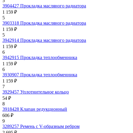
5
3904427
Прокладка масляного радиатора
1 159 ₽
5
3903318
Прокладка масляного радиатора
1 159 ₽
5
3942914
Прокладка масляного радиатора
1 159 ₽
6
3942915
Прокладка теплообменника
1 159 ₽
6
3930907
Прокладка теплообменника
1 159 ₽
7
3929457
Уплотнительное кольцо
54 ₽
8
3918428
Клапан редукционный
606 ₽
9
3289257
Ремень с V-образным ребром
2 695 ₽