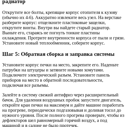
радиатор
Открутите все болты, крепящие корпус отопителя к кузову
(обычно их 4-6). Аккуратно извлеките весь узел. На верстаке
разберите корпус: отщелкните пластиковые защелки,
открутите винты. Внутри вы найдете старый радиатор.
Выньте его, стараясь не погнуть тонкие пластины
охлаждения. Протрите внутренности корпуса от пыли и грязи.
Установите новый теплообменник, соберите корпус.
Шаг 5: Обратная сборка и заправка системы
Установите корпус печки на место, закрепите его. Наденьте
патрубки на штуцеры и затяните новыми хомутами.
Подключите электрический разъем. Установите панель
приборов на место в обратной последовательности,
подключая все разъемы.
Залейте в систему свежий антифриз через расширительный
бачок. Для удаления воздушных пробок запустите двигатель,
откройте кран печки на максимум и дайте машине поработать
на прогреве, периодически подгазовывая и доливая тосол до
нужного уровня. После полного прогрева проверьте, чтобы из
дефлекторов шел равномерный горячий воздух, а под
машиной и в салоне не было протечек.