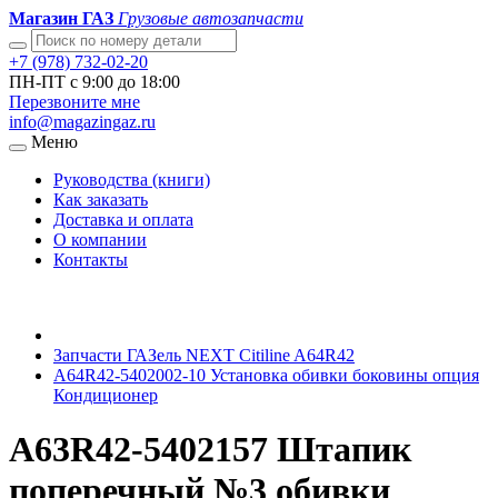
Магазин ГАЗ
Грузовые автозапчасти
+7 (978) 732-02-20
ПН-ПТ с 9:00 до 18:00
Перезвоните мне
info@magazingaz.ru
Меню
Руководства (книги)
Как заказать
Доставка и оплата
О компании
Контакты
Запчасти ГАЗель NEXT Citiline A64R42
A64R42-5402002-10 Установка обивки боковины опция
Кондиционер
А63R42-5402157 Штапик
поперечный №3 обивки