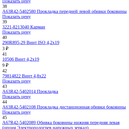
Показать цену
38
А63R42-5402580
Прокладка передней левой обивки боковины
Показать цену
39
3221-8213040
Карман
Показать цену
40
290R895-29
Винт ISO 4,2х19
3 ₽
41
10506
Винт 4,2х19
9 ₽
42
79814822
Винт 4,8х22
Показать цену
43
А63R42-5402014
Прокладка
Показать цену
44
А63R42-5402108
Прокладка дистанционная обивки боковины
Показать цену
45
А67R42-5402089
Обивка боковины нижняя передняя левая
(опция Электроподогрев наружных зеркал)