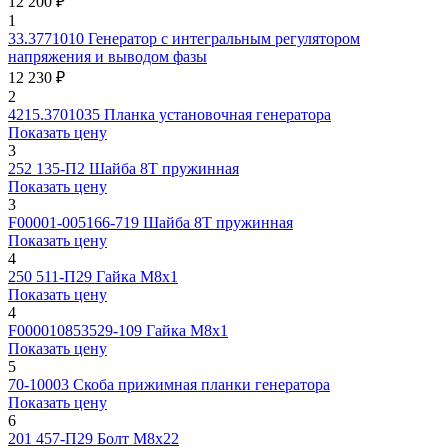
12 200 ₽
1
33.3771010
Генератор с интегральным регулятором
напряжения и выводом фазы
12 230 ₽
2
4215.3701035
Планка установочная генератора
Показать цену
3
252 135-П2
Шайба 8Т пружинная
Показать цену
3
F00001-005166-719
Шайба 8Т пружинная
Показать цену
4
250 511-П29
Гайка М8х1
Показать цену
4
F000010853529-109
Гайка М8х1
Показать цену
5
70-10003
Скоба прижимная планки генератора
Показать цену
6
201 457-П29
Болт М8х22