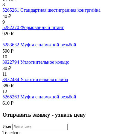
8
5265261
Стандартная шестигранная контргайка
40 ₽
9
5282270
Формованный штанг
920 ₽
-
5283632
Муфта с наружной резьбой
590 ₽
10
3922794
Уплотнительное кольцо
30 ₽
11
3932484
Уплотнительная шайба
380 ₽
12
5265263
Муфта с наружной резьбой
610 ₽
Отправить заявку - узнать цену
Имя
Телефон