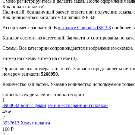
Смело регистрируйтесь и делайте заказ.
После оформления заявк
Как оплатить заказ?
Наличный, безналичный расчет, оплата при получении заказа, 
Как пользоваться каталогом Cummins ISF 3.8
Ассортимент запчастей.
В
каталоге Cummins ISF 3.8
наиболее п
Каталог состоит из категорий.
Запчасти отсортированы по кате
Схемы.
Все категории сопровождаются изображением-схемой.
Номер на схеме.
Номер на схеме (4).
Оригинальные номера запчастей.
Запчасти представлены не то
номером запчасти
5268950
.
Количество запчастей.
Указано количество используемое только 
Список всех деталей из этой категории
1
3900632
Болт с фланцем и шестигранной головкой
45 ₽
2
3937613
Хомут шланга
160 ₽
3