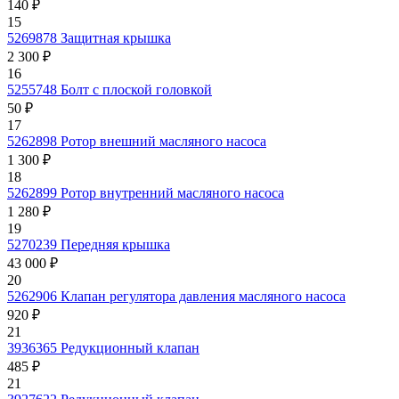
140 ₽
15
5269878
Защитная крышка
2 300 ₽
16
5255748
Болт с плоской головкой
50 ₽
17
5262898
Ротор внешний масляного насоса
1 300 ₽
18
5262899
Ротор внутренний масляного насоса
1 280 ₽
19
5270239
Передняя крышка
43 000 ₽
20
5262906
Клапан регулятора давления масляного насоса
920 ₽
21
3936365
Редукционный клапан
485 ₽
21