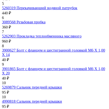
5
5260319
Перекачивающий водяной патрубок
440 ₽
6
3089568
Резьбовая пробка
360 ₽
7
5262903
Прокладка теплообменника масляного
960 ₽
8
3900627
Болт с фланцем и шестигранной головкой M6 X 1,00
X 14
40 ₽
9
3901865
Болт с фланцем и шестигранной головкой M6 X 1,00
X 20
40 ₽
10
5269879
Сальник передней крышки
95 ₽
10
4990818
Сальник передней крышки
95 ₽