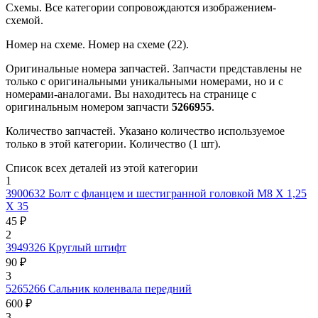
Схемы.
Все категории сопровождаются изображением-
схемой.
Номер на схеме.
Номер на схеме (22).
Оригинальные номера запчастей.
Запчасти представлены не
только с оригинальными уникальными номерами, но и с
номерами-аналогами. Вы находитесь на странице с
оригинальным номером запчасти
5266955
.
Количество запчастей.
Указано количество используемое
только в этой категории. Количество (1 шт).
Список всех деталей из этой категории
1
3900632
Болт с фланцем и шестигранной головкой M8 X 1,25
X 35
45 ₽
2
3949326
Круглый штифт
90 ₽
3
5265266
Сальник коленвала передний
600 ₽
3