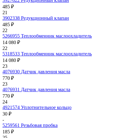
3927622
Редукционный клапан
485 ₽
21
3902338
Редукционный клапан
485 ₽
22
5266955
Теплообменник маслоохладитель
14 080 ₽
22
5318533
Теплообменник маслоохладитель
14 080 ₽
23
4076930
Датчик давления масла
770 ₽
23
4076931
Датчик давления масла
770 ₽
24
4921574
Уплотнительное кольцо
30 ₽
-
5259561
Резьбовая пробка
185 ₽
25