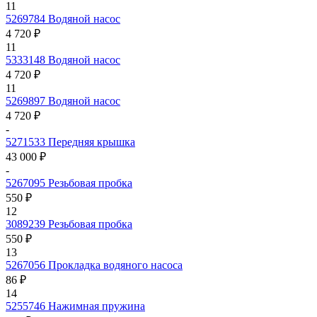
11
5269784
Водяной насос
4 720 ₽
11
5333148
Водяной насос
4 720 ₽
11
5269897
Водяной насос
4 720 ₽
-
5271533
Передняя крышка
43 000 ₽
-
5267095
Резьбовая пробка
550 ₽
12
3089239
Резьбовая пробка
550 ₽
13
5267056
Прокладка водяного насоса
86 ₽
14
5255746
Нажимная пружина