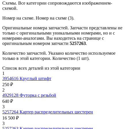
Схемы.
Все категории сопровождаются изображением-
схемой.
Номер на схеме.
Номер на схеме (3).
Оригинальные номера запчастей.
Запчасти представлены не
только с оригинальными уникальными номерами, но и с
номерами-аналогами. Вы находитесь на странице с
оригинальным номером запчасти
5257263
.
Количество запчастей.
Указано количество используемое
только в этой категории. Количество (1 шт).
Список всех деталей из этой категории
1
3954616
Круглый штифт
250 ₽
2
4929128
Футорка с резьбой
640 ₽
3
5257264
Картер распределительных шестерен
16 500 ₽
3
5257263
Картер распределительных шестерен