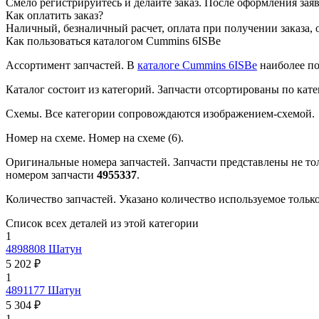
Смело регистрируйтесь и делайте заказ.
После оформления заявк
Как оплатить заказ?
Наличный, безналичный расчет, оплата при получении заказа, 
Как пользоваться каталогом Cummins 6ISBe
Ассортимент запчастей.
В
каталоге Cummins 6ISBe
наиболее по
Каталог состоит из категорий.
Запчасти отсортированы по кате
Схемы.
Все категории сопровождаются изображением-схемой.
Номер на схеме.
Номер на схеме (6).
Оригинальные номера запчастей.
Запчасти представлены не то
номером запчасти
4955337
.
Количество запчастей.
Указано количество используемое только 
Список всех деталей из этой категории
1
4898808
Шатун
5 202 ₽
1
4891177
Шатун
5 304 ₽
1