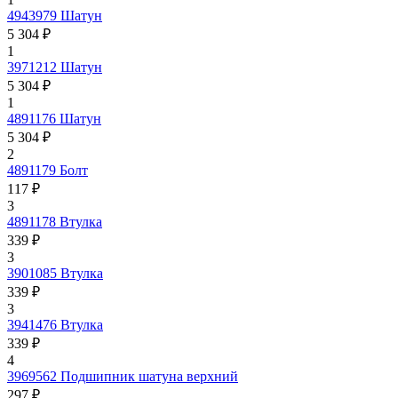
4943979
Шатун
5 304 ₽
1
3971212
Шатун
5 304 ₽
1
4891176
Шатун
5 304 ₽
2
4891179
Болт
117 ₽
3
4891178
Втулка
339 ₽
3
3901085
Втулка
339 ₽
3
3941476
Втулка
339 ₽
4
3969562
Подшипник шатуна верхний
297 ₽