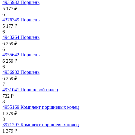
4935932
Поршень
5 177 ₽
6
4376349
Поршень
5 177 ₽
6
4943264
Поршень
6 259 ₽
6
4955642
Поршень
6 259 ₽
6
4936982
Поршень
6 259 ₽
7
4931041
Поршневой палец
732 ₽
8
4955169
Комплект поршневых колец
1 379 ₽
8
3971297
Комплект поршневых колец
1 379 ₽