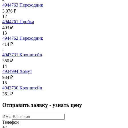
4944763
Переходник
3 076 ₽
12
4944761
Пробка
403 ₽
13
4944762
Переходник
414 ₽
-
4943731
Кронштейн
350 ₽
14
4934994
Хомут
934 ₽
15
4943730
Кронштейн
361 ₽
Отправить заявку - узнать цену
Имя
Телефон
+7