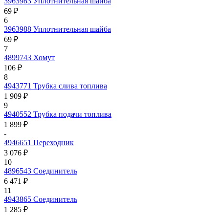
3963983
Уплотнительная шайба
69 ₽
6
3963988
Уплотнительная шайба
69 ₽
7
4899743
Хомут
106 ₽
8
4943771
Трубка слива топлива
1 909 ₽
9
4940552
Трубка подачи топлива
1 899 ₽
-
4946651
Переходник
3 076 ₽
10
4896543
Соединитель
6 471 ₽
11
4943865
Соединитель
1 285 ₽
-