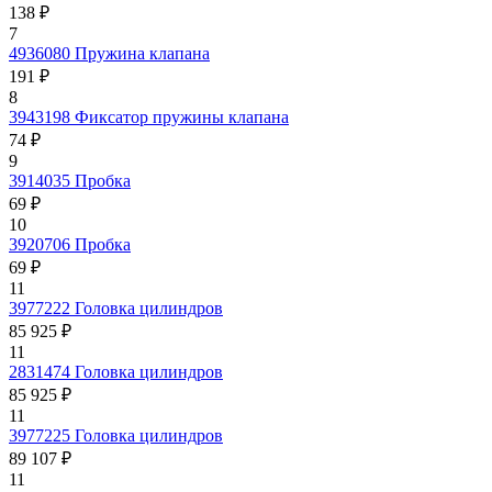
138 ₽
7
4936080
Пружина клапана
191 ₽
8
3943198
Фиксатор пружины клапана
74 ₽
9
3914035
Пробка
69 ₽
10
3920706
Пробка
69 ₽
11
3977222
Головка цилиндров
85 925 ₽
11
2831474
Головка цилиндров
85 925 ₽
11
3977225
Головка цилиндров
89 107 ₽
11