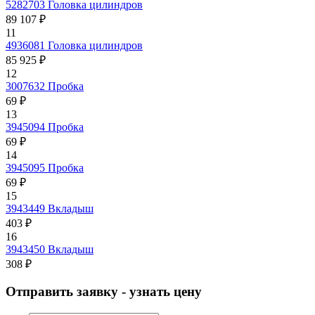
5282703
Головка цилиндров
89 107 ₽
11
4936081
Головка цилиндров
85 925 ₽
12
3007632
Пробка
69 ₽
13
3945094
Пробка
69 ₽
14
3945095
Пробка
69 ₽
15
3943449
Вкладыш
403 ₽
16
3943450
Вкладыш
308 ₽
Отправить заявку - узнать цену