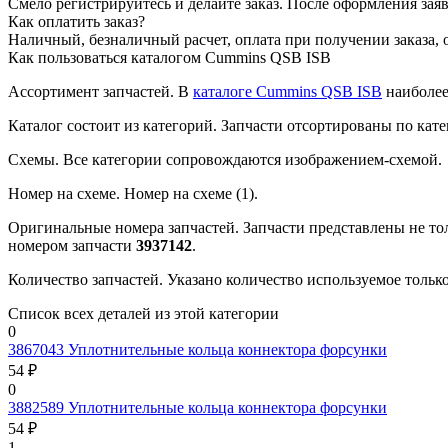
Смело регистрируйтесь и делайте заказ.
После оформления заявк
Как оплатить заказ?
Наличный, безналичный расчет, оплата при получении заказа, 
Как пользоваться каталогом Cummins QSB ISB
Ассортимент запчастей.
В
каталоге Cummins QSB ISB
наиболее
Каталог состоит из категорий.
Запчасти отсортированы по кате
Схемы.
Все категории сопровождаются изображением-схемой.
Номер на схеме.
Номер на схеме (1).
Оригинальные номера запчастей.
Запчасти представлены не то
номером запчасти
3937142
.
Количество запчастей.
Указано количество используемое только 
Список всех деталей из этой категории
0
3867043
Уплотнительные кольца коннектора форсунки
54 ₽
0
3882589
Уплотнительные кольца коннектора форсунки
54 ₽
1