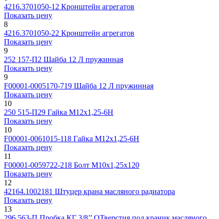
4216.3701050-12
Кронштейн агрегатов
Показать цену
8
4216.3701050-22
Кронштейн агрегатов
Показать цену
9
252 157-П2
Шайба 12 Л пружинная
Показать цену
9
F00001-0005170-719
Шайба 12 Л пружинная
Показать цену
10
250 515-П29
Гайка М12х1,25-6H
Показать цену
10
F00001-0061015-118
Гайка М12х1,25-6H
Показать цену
11
F00001-0059722-218
Болт М10х1,25х120
Показать цену
12
42164.1002181
Штуцер крана масляного радиатора
Показать цену
13
296 563-П
Пробка КГ 3/8’’ ОТверстия под краник масляного