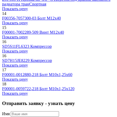
радиатора транCnортная
Показать цену
14
F00356-7057300-03
Болт М12х40
Показать цену
15
F00001-7002289-509
Винт М12x40
Показать цену
16
SD5S11FL6323
Компрессор
Показать цену
16
SD7H15JE8229
Компрессор
Показать цену
17
F00001-0012880-218
Болт М10х1,25х60
Показать цену
18
F00001-0059722-218
Болт М10х1,25х120
Показать цену
Отправить заявку - узнать цену
Имя