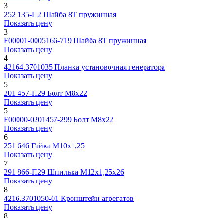
3
252 135-П2
Шайба 8Т пружинная
Показать цену
3
F00001-0005166-719
Шайба 8Т пружинная
Показать цену
4
42164.3701035
Планка установочная генератора
Показать цену
5
201 457-П29
Болт М8х22
Показать цену
5
F00000-0201457-299
Болт М8х22
Показать цену
6
251 646
Гайка М10х1,25
Показать цену
7
291 866-П29
Шпилька М12х1,25х26
Показать цену
8
4216.3701050-01
Кронштейн агрегатов
Показать цену
8