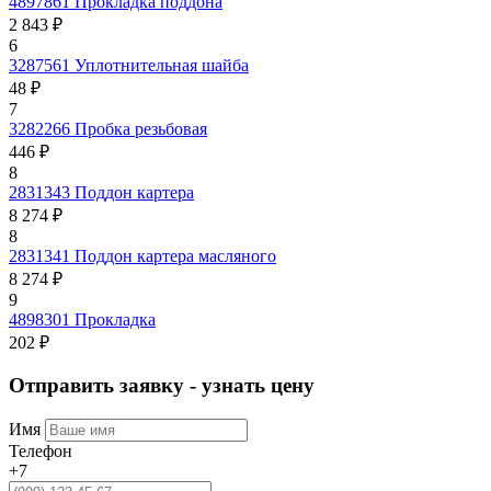
4897861
Прокладка поддона
2 843 ₽
6
3287561
Уплотнительная шайба
48 ₽
7
3282266
Пробка резьбовая
446 ₽
8
2831343
Поддон картера
8 274 ₽
8
2831341
Поддон картера масляного
8 274 ₽
9
4898301
Прокладка
202 ₽
Отправить заявку - узнать цену
Имя
Телефон
+7