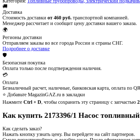
Категория:
Топливные трубопроводы, электрический подкачи
🚚
Доставка
Стоимость доставки
от 460 руб.
транспортной компанией.
Менеджер рассчитает и сообщит цену доставки вашего заказа.
🌍
Регионы доставки
Отправляем заказы во все города России и страны СНГ.
Подробнее о доставке
🛡️
Безопасная покупка
Оплата только после подтверждения наличия.
💳
Оплата
Безналичный расчет, наличные, банковская карта, оплата по QR
⭐ Добавьте MagazinGAZ.ru в закладки
Нажмите
Ctrl + D
, чтобы сохранить эту страницу с запчастью
2
Как купить 2173396/1 Насос топливный
Как сделать заказ?
Нажать кнопку узнать цену.
Вы перейдете на сайт партнеров.
Смело регистрируйтесь и делайте заказ.
После оформления заявк