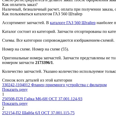
Как оплатить заказ?
Наличный, безналичный расчет, оплата при получении заказа, 
Как пользоваться каталогом ГАЗ 560 Штайер
Ассортимент запчастей.
В
каталоге ГАЗ 560 Штайер
наиболее п
Каталог состоит из категорий.
Запчасти отсортированы по кате
Схемы.
Все категории сопровождаются изображением-схемой.
Номер на схеме.
Номер на схеме (55).
Оригинальные номера запчастей.
Запчасти представлены не то
номером запчасти
2173396/1
.
Количество запчастей.
Указано количество используемое только 
Список всех деталей из этой категории
330242-1104012
Фланец приемного устройства с фильтром
Показать цену
1
250508-П29
Гайка М6-6Н ОСТ 37.001.124-93
Показать цену
2
252154-П2
Шайба 6Л ОСТ 37.001.115-75