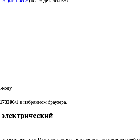
вающий насос
(всего деталей 65)
-коду.
173396/1
в избранном браузера.
 электрический
и менеджер сам Вам перезвонит, подтвердит наличие деталей и