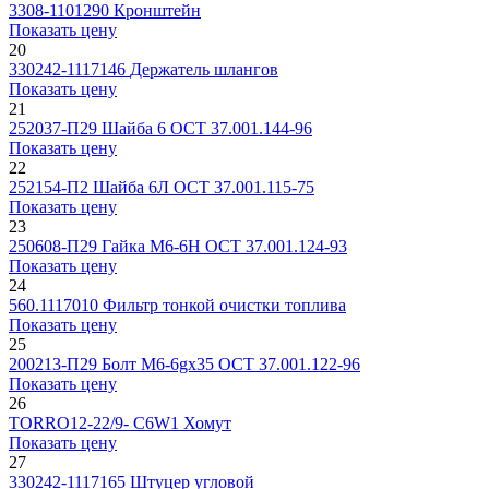
3308-1101290
Кронштейн
Показать цену
20
330242-1117146
Держатель шлангов
Показать цену
21
252037-П29
Шайба 6 ОСТ 37.001.144-96
Показать цену
22
252154-П2
Шайба 6Л ОСТ 37.001.115-75
Показать цену
23
250608-П29
Гайка М6-6Н ОСТ 37.001.124-93
Показать цену
24
560.1117010
Фильтр тонкой очистки топлива
Показать цену
25
200213-П29
Болт M6-6gx35 ОСТ 37.001.122-96
Показать цену
26
TORRO12-22/9- C6W1
Хомут
Показать цену
27
330242-1117165
Штуцер угловой