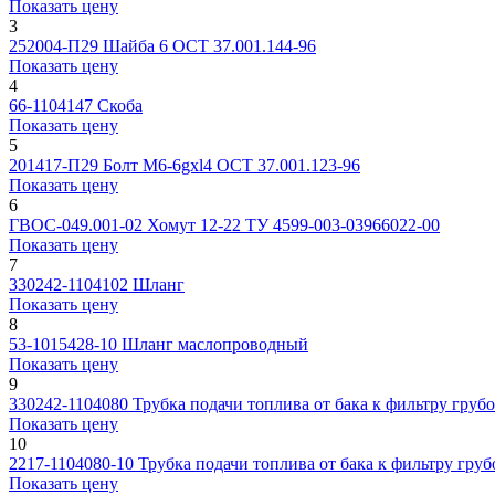
Показать цену
3
252004-П29
Шайба 6 ОСТ 37.001.144-96
Показать цену
4
66-1104147
Скоба
Показать цену
5
201417-П29
Болт M6-6gxl4 ОСТ 37.001.123-96
Показать цену
6
ГВОС-049.001-02
Хомут 12-22 ТУ 4599-003-03966022-00
Показать цену
7
330242-1104102
Шланг
Показать цену
8
53-1015428-10
Шланг маслопроводный
Показать цену
9
330242-1104080
Трубка подачи топлива от бака к фильтру груб
Показать цену
10
2217-1104080-10
Трубка подачи топлива от бака к фильтру гру
Показать цену