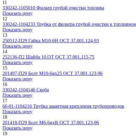
11
330242-1105010
Фильтр грубой очистки топлива
Показать цену
12
330242-1104233
Трубка от фильтра грубой очистки к топливно
Показать цену
13
250512-П29
Гайка М10-6Н ОСТ 37.001.124-93
Показать цену
14
252136-П2
Шайба 10.ОТ ОСТ 37.001.115-75
Показать цену
15
201497-П29
Болт M10-6gx25 ОСТ 37.001.123-96
Показать цену
16
330242-1104146
Скоба
Показать цену
17
66-01-1104216
Трубка защитная крепления трубопроводов
Показать цену
18
201418-П29
Болт M6-6gxl6 ОСТ 37.001.123-96
Показать цену
19