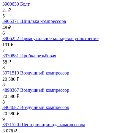
3900630
Болт
21 ₽
5
3905371
Шпилька компрессора
48 ₽
6
3906252
Прямоугольное кольцевое уплотнение
191 ₽
7
3930881
Пробка резьбовая
58 ₽
8
3971519
Воздушный компрессор
20 580 ₽
8
4898367
Воздушный компрессор
20 580 ₽
8
3964687
Воздушный компрессор
20 580 ₽
9
3971520
Шестерня привода компрессора
3 076 ₽