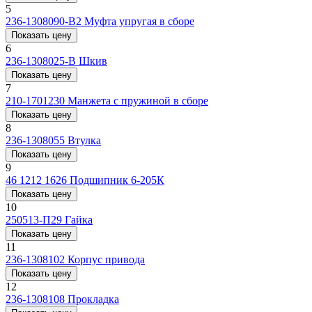
5
236-1308090-В2
Муфта упругая в сборе
Показать цену
6
236-1308025-В
Шкив
Показать цену
7
210-1701230
Манжета с пружиной в сборе
Показать цену
8
236-1308055
Втулка
Показать цену
9
46 1212 1626
Подшипник 6-205К
Показать цену
10
250513-П29
Гайка
Показать цену
11
236-1308102
Корпус привода
Показать цену
12
236-1308108
Прокладка