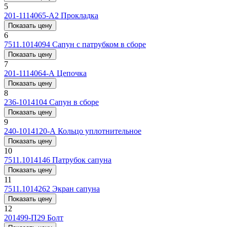
5
201-1114065-А2
Прокладка
Показать цену
6
7511.1014094
Сапун с патрубком в сборе
Показать цену
7
201-1114064-А
Цепочка
Показать цену
8
236-1014104
Сапун в сборе
Показать цену
9
240-1014120-А
Кольцо уплотнительное
Показать цену
10
7511.1014146
Патрубок сапуна
Показать цену
11
7511.1014262
Экран сапуна
Показать цену
12
201499-П29
Болт