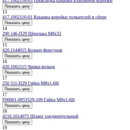
417.1002116-05
Прокладка крышки клапанной коробки
Показать цену
13
417.1002110-01
Крышка коробки толкателей в сборе
Показать цену
14
290 146-П29
Шпилька M8x32
Показать цену
15
420.1144015
Кольцо форсунок
Показать цену
16
420.1002115
Чашка кольца
Показать цену
17
250 511-П29
Гайка М8х1-6Н
Показать цену
17
F00001-0853529-109
Гайка М8х1-6Н
Показать цену
18
4216.1014075
Шланг соединительный
Показать цену
19