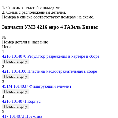
1. Список запчастей с номерами.
2. Схема с расположением деталей.
Номера в списке соответствуют номерам на схеме.
Запчасти УМЗ 4216 евро 4 ГАЗель Бизнес
№
Номер детали и название
Цена
1
4216.1014070
Регулятор разрежения в картере в сборе
Показать цену
2
4213.1014100
Пластина маслоотражательная в сборе
Показать цену
3
451М-1014037
Фильтрующий элемент
Показать цену
4
4216.1014071
Корпус
Показать цену
5
417.1014073
Пружина