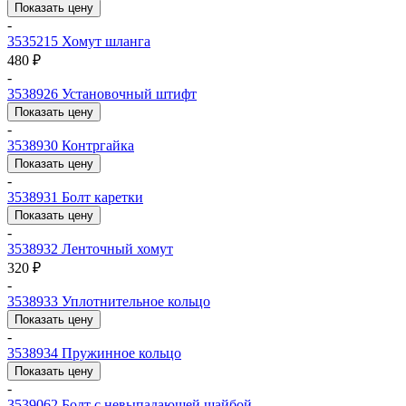
Показать цену
-
3535215
Хомут шланга
480 ₽
-
3538926
Установочный штифт
Показать цену
-
3538930
Контргайка
Показать цену
-
3538931
Болт каретки
Показать цену
-
3538932
Ленточный хомут
320 ₽
-
3538933
Уплотнительное кольцо
Показать цену
-
3538934
Пружинное кольцо
Показать цену
-
3539062
Болт с невыпадаюшей шайбой