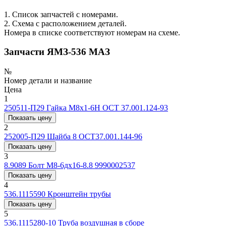
1. Список запчастей с номерами.
2. Схема с расположением деталей.
Номера в списке соответствуют номерам на схеме.
Запчасти ЯМЗ-536 МАЗ
№
Номер детали и название
Цена
1
250511-П29
Гайка М8х1-6Н ОСТ 37.001.124-93
Показать цену
2
252005-П29
Шайба 8 ОСТ37.001.144-96
Показать цену
3
8.9089
Болт М8-6дх16-8.8 9990002537
Показать цену
4
536.1115590
Кронштейн трубы
Показать цену
5
536.1115280-10
Труба воздушная в сборе