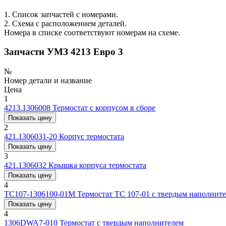
1. Список запчастей с номерами.
2. Схема с расположением деталей.
Номера в списке соответствуют номерам на схеме.
Запчасти УМЗ 4213 Евро 3
№
Номер детали и название
Цена
1
4213.1306008
Термостат с корпусом в сборе
Показать цену
2
421.1306031-20
Корпус термостата
Показать цену
3
421.1306032
Крышка корпуса термостата
Показать цену
4
ТС107-1306100-01М
Термостат ТС 107-01 с твердым наполнит
Показать цену
4
1306DWA7-010
Термостат с твердым наполнителем