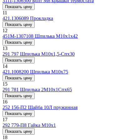
3111-1306300
Болт М8 крышки термостата
Показать цену
11
421.1306089
Прокладка
Показать цену
12
451М-1307108
Шпилька М10х1х42
Показать цену
13
291 797
Шпилька М10х1,5-Спх30
Показать цену
14
421.1008200
Шпилька М10х75
Показать цену
15
291 781
Шпилька 2М10х1Спх65
Показать цену
16
252 156-П2
Шайба 10Л пружинная
Показать цену
17
292 779-П8
Гайка М10х1
Показать цену
18