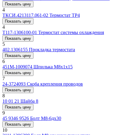
Показать цену
4
ТКСИ.4213117.061-02
Термостат ТР4
Показать цену
4
Т117-1306100-01
Термостат системы охлаждения
Показать цену
5
402.1306155
Прокладка термостата
Показать цену
6
451М-1009074
Шпилька М8х1х15
Показать цену
7
24-3724093
Скоба крепления проводов
Показать цену
8
10 01 21
Шайба 8
Показать цену
9
45 9346 9526
Болт М8-6дх30
Показать цену
10