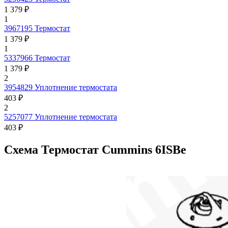
1 379 ₽
1
3967195
Термостат
1 379 ₽
1
5337966
Термостат
1 379 ₽
2
3954829
Уплотнение термостата
403 ₽
2
5257077
Уплотнение термостата
403 ₽
Схема Термостат Cummins 6ISBe