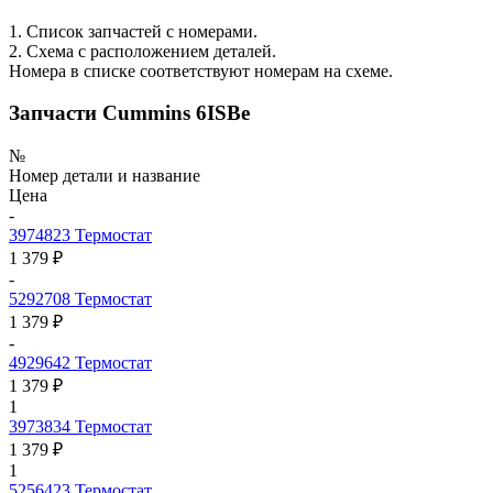
1. Список запчастей с номерами.
2. Схема с расположением деталей.
Номера в списке соответствуют номерам на схеме.
Запчасти Cummins 6ISBe
№
Номер детали и название
Цена
-
3974823
Термостат
1 379 ₽
-
5292708
Термостат
1 379 ₽
-
4929642
Термостат
1 379 ₽
1
3973834
Термостат
1 379 ₽
1
5256423
Термостат