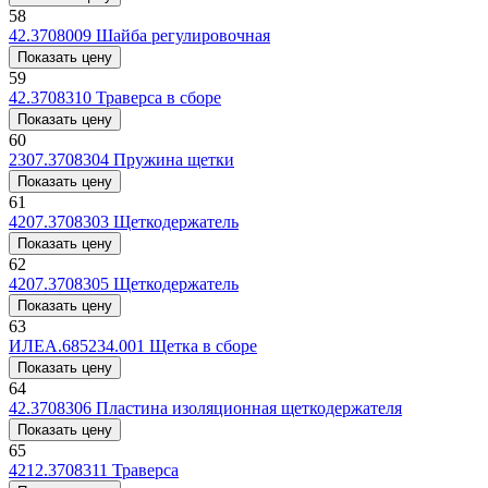
58
42.3708009
Шайба регулировочная
Показать цену
59
42.3708310
Траверса в сборе
Показать цену
60
2307.3708304
Пружина щетки
Показать цену
61
4207.3708303
Щеткодержатель
Показать цену
62
4207.3708305
Щеткодержатель
Показать цену
63
ИЛЕА.685234.001
Щетка в сборе
Показать цену
64
42.3708306
Пластина изоляционная щеткодержателя
Показать цену
65
4212.3708311
Траверса