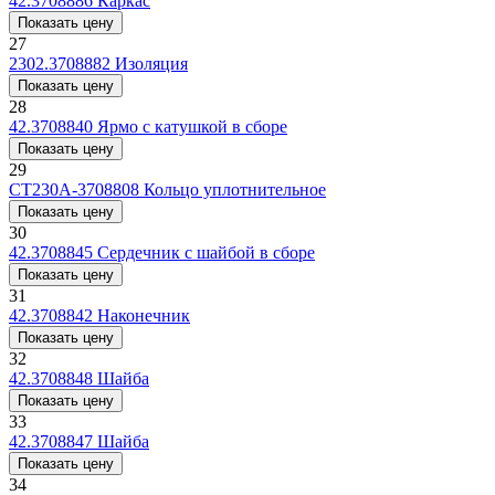
42.3708886
Каркас
Показать цену
27
2302.3708882
Изоляция
Показать цену
28
42.3708840
Ярмо с катушкой в сборе
Показать цену
29
СТ230А-3708808
Кольцо уплотнительное
Показать цену
30
42.3708845
Сердечник с шайбой в сборе
Показать цену
31
42.3708842
Наконечник
Показать цену
32
42.3708848
Шайба
Показать цену
33
42.3708847
Шайба
Показать цену
34