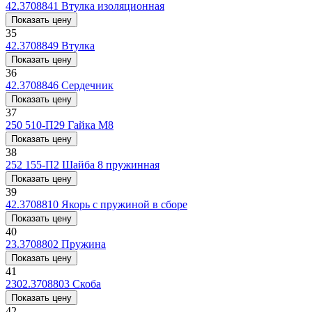
42.3708841
Втулка изоляционная
Показать цену
35
42.3708849
Втулка
Показать цену
36
42.3708846
Сердечник
Показать цену
37
250 510-П29
Гайка М8
Показать цену
38
252 155-П2
Шайба 8 пружинная
Показать цену
39
42.3708810
Якорь с пружиной в сборе
Показать цену
40
23.3708802
Пружина
Показать цену
41
2302.3708803
Скоба
Показать цену
42