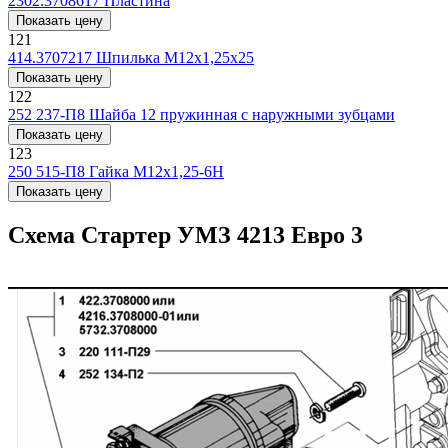
2302.3708617
Пластина
Показать цену
121
414.3707217
Шпилька М12х1,25х25
Показать цену
122
252 237-П8
Шайба 12 пружинная с наружными зубцами
Показать цену
123
250 515-П8
Гайка М12х1,25-6Н
Показать цену
Схема Стартер УМЗ 4213 Евро 3