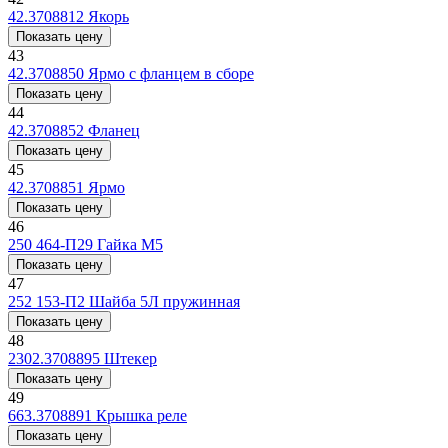
42.3708812
Якорь
Показать цену
43
42.3708850
Ярмо с фланцем в сборе
Показать цену
44
42.3708852
Фланец
Показать цену
45
42.3708851
Ярмо
Показать цену
46
250 464-П29
Гайка М5
Показать цену
47
252 153-П2
Шайба 5Л пружинная
Показать цену
48
2302.3708895
Штекер
Показать цену
49
663.3708891
Крышка реле
Показать цену