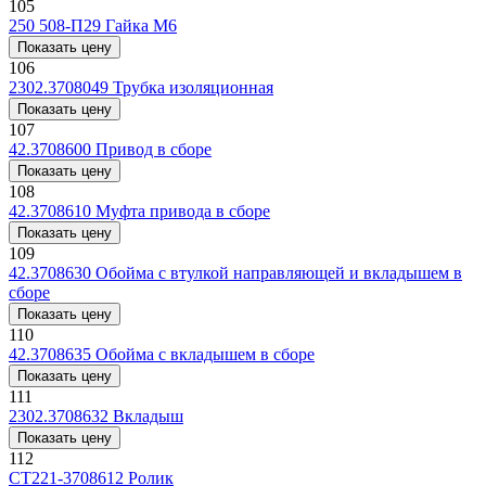
105
250 508-П29
Гайка М6
Показать цену
106
2302.3708049
Трубка изоляционная
Показать цену
107
42.3708600
Привод в сборе
Показать цену
108
42.3708610
Муфта привода в сборе
Показать цену
109
42.3708630
Обойма с втулкой направляющей и вкладышем в
сборе
Показать цену
110
42.3708635
Обойма с вкладышем в сборе
Показать цену
111
2302.3708632
Вкладыш
Показать цену
112
СТ221-3708612
Ролик