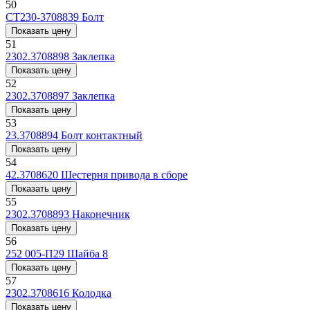
50
СТ230-3708839
Болт
Показать цену
51
2302.3708898
Заклепка
Показать цену
52
2302.3708897
Заклепка
Показать цену
53
23.3708894
Болт контактный
Показать цену
54
42.3708620
Шестерня привода в сборе
Показать цену
55
2302.3708893
Наконечник
Показать цену
56
252 005-П29
Шайба 8
Показать цену
57
2302.3708616
Колодка
Показать цену