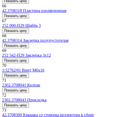
Показать цену
66
42.3708318
Пластина изоляционная
Показать цену
67
252 000-П29
Шайба 3
Показать цену
68
42.3708314
Заклепка полупустотелая
Показать цену
69
252 542-П29
Заклепка 3х12
Показать цену
70
1/32762/01
Винт М6х16
Показать цену
71
2302.3708041
Колпак
Показать цену
72
2302.3708043
Прокладка
Показать цену
73
42.3708300
Крышка со стороны коллектора в сборе