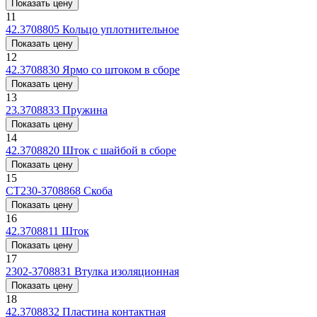
Показать цену
11
42.3708805
Кольцо уплотнительное
Показать цену
12
42.3708830
Ярмо со штоком в сборе
Показать цену
13
23.3708833
Пружина
Показать цену
14
42.3708820
Шток с шайбой в сборе
Показать цену
15
СТ230-3708868
Скоба
Показать цену
16
42.3708811
Шток
Показать цену
17
2302-3708831
Втулка изоляционная
Показать цену
18
42.3708832
Пластина контактная