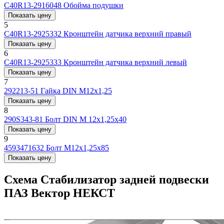
C40R13-2916048
Обойма подушки
Показать цену
5
C40R13-2925332
Кронштейн датчика верхний правый
Показать цену
6
C40R13-2925333
Кронштейн датчика верхний левый
Показать цену
7
292213-51
Гайка DIN М12х1,25
Показать цену
8
290S343-81
Болт DIN М 12x1,25x40
Показать цену
9
4593471632
Болт М12x1,25x85
Показать цену
Схема Стабилизатор задней подвески
ПАЗ Вектор НЕКСТ