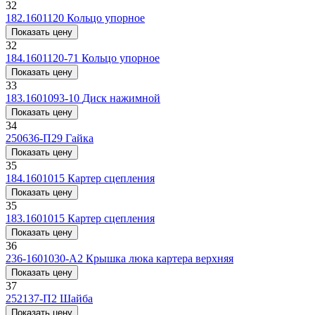
32
182.1601120
Кольцо упорное
Показать цену
32
184.1601120-71
Кольцо упорное
Показать цену
33
183.1601093-10
Диск нажимной
Показать цену
34
250636-П29
Гайка
Показать цену
35
184.1601015
Картер сцепления
Показать цену
35
183.1601015
Картер сцепления
Показать цену
36
236-1601030-А2
Крышка люка картера верхняя
Показать цену
37
252137-П2
Шайба
Показать цену