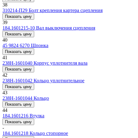
38
310214-П29
Болт крепления картера сцепления
Показать цену
39
184.1601215-10
Вал выключения сцепления
Показать цену
40
45 9824 6270
Шпонка
Показать цену
41
238Н-1601040
Корпус уплотнителя вала
Показать цену
42
238Н-1601042
Кольцо уплотнительное
Показать цену
43
238Н-1601044
Кольцо
Показать цену
44
184.1601216
Втулка
Показать цену
-
184.1601218
Кольцо стопорное