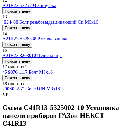
12
А21R23-5325294
Заглушка
Показать цену
13
.Е24408
Болт резьбовыдавливающий Сп М6х16
Показать цену
14
А21R23-5326338
Вставка ящика
Показать цену
16
А21R23.8203010
Пепельница
Показать цену
17 или поз.1
45 9376 1117
Болт М8х16
Показать цену
18 или поз.1
290S022-71
Болт DIN М8х16
5 ₽
Схема С41R13-5325002-10 Установка
панели приборов ГАЗон НЕКСТ
C41R13