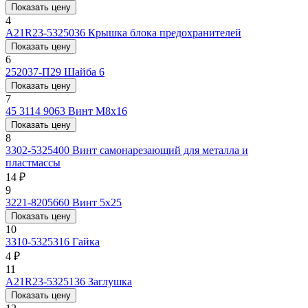
Показать цену
4
А21R23-5325036
Крышка блока предохранителей
Показать цену
6
252037-П29
Шайба 6
Показать цену
7
45 3114 9063
Винт М8х16
Показать цену
8
3302-5325400
Винт самонарезающий для металла и
пластмассы
14 ₽
9
3221-8205660
Винт 5х25
Показать цену
10
3310-5325316
Гайка
4 ₽
11
А21R23-5325136
Заглушка
Показать цену