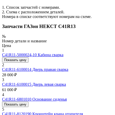
1. Список запчастей с номерами.
2. Схема с расположением деталей.
Номера в списке соответствуют номерам на схеме.
Запчасти ГАЗон НЕКСТ C41R13
№
Номер детали и название
Цена
1
С41R11-5000024-10
Кабина сварка
Показать цену
2
С41R11-6100014
Дверь правая сварка
28 000 ₽
3
С41R11-6100015
Дверь левая сварка
61 000 ₽
4
С41R11-6801010
Основание сиденья
Показать цену
5
С41R11-8120190
Кронштейн крана отопителя