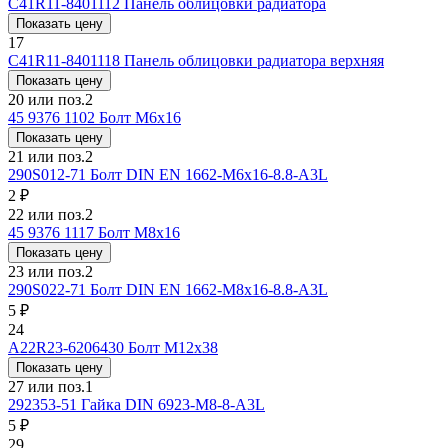
С41R11-8401112
Панель облицовки радиатора
Показать цену
17
С41R11-8401118
Панель облицовки радиатора верхняя
Показать цену
20 или поз.2
45 9376 1102
Болт М6х16
Показать цену
21 или поз.2
290S012-71
Болт DIN EN 1662-М6х16-8.8-A3L
2 ₽
22 или поз.2
45 9376 1117
Болт М8х16
Показать цену
23 или поз.2
290S022-71
Болт DIN EN 1662-М8х16-8.8-A3L
5 ₽
24
A22R23-6206430
Болт М12х38
Показать цену
27 или поз.1
292353-51
Гайка DIN 6923-М8-8-A3L
5 ₽
29