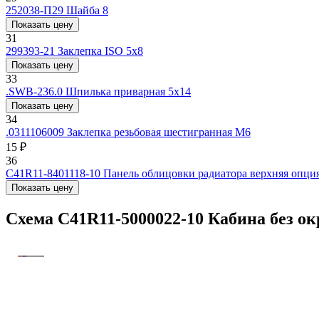
252038-П29
Шайба 8
Показать цену
31
299393-21
Заклепка ISO 5х8
Показать цену
33
.SWВ-236.0
Шпилька приварная 5x14
Показать цену
34
.0311106009
Заклепка резьбовая шестигранная М6
15 ₽
36
С41R11-8401118-10
Панель облицовки радиатора верхняя опци
Показать цену
Схема С41R11-5000022-10 Кабина без 