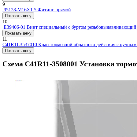
9
.95128-М16Х1.5
Фитинг прямой
Показать цену
10
.Е39406-01
Винт специальный с буртом резьбовыдавливающий
Показать цену
11
С41R11.3537010
Кран тормозной обратного действия c ручным
Показать цену
Схема С41R11-3508001 Установка торм