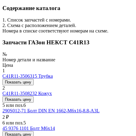
Содержание каталога
1. Список запчастей с номерами.
2. Схема с расположением деталей.
Номера в списке соответствуют номерам на схеме.
Запчасти ГАЗон НЕКСТ C41R13
№
Номер детали и название
Цена
1
С41R11-3506315
Трубка
Показать цену
2
С41R11-3508232
Кожух
Показать цену
5 или поз.6
290S012-71
Болт DIN EN 1662-М6х16-8.8-A3L
2 ₽
6 или поз.5
45 9376 1101
Болт М6х14
Показать цену