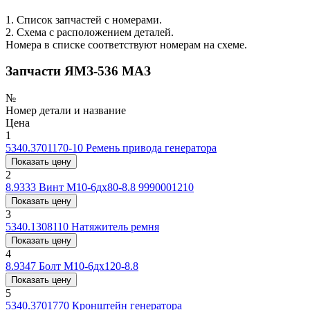
1. Список запчастей с номерами.
2. Схема с расположением деталей.
Номера в списке соответствуют номерам на схеме.
Запчасти ЯМЗ-536 МАЗ
№
Номер детали и название
Цена
1
5340.3701170-10
Ремень привода генератора
Показать цену
2
8.9333
Винт М10-6дх80-8.8 9990001210
Показать цену
3
5340.1308110
Натяжитель ремня
Показать цену
4
8.9347
Болт М10-6дх120-8.8
Показать цену
5
5340.3701770
Кронштейн генератора