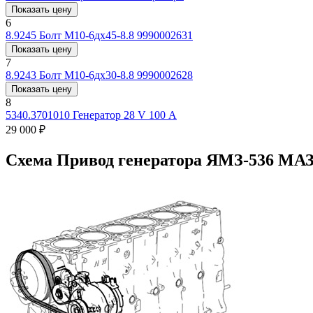
Показать цену
6
8.9245
Болт М10-6дх45-8.8 9990002631
Показать цену
7
8.9243
Болт М10-6дх30-8.8 9990002628
Показать цену
8
5340.3701010
Генератор 28 V 100 А
29 000 ₽
Схема Привод генератора ЯМЗ-536 МА