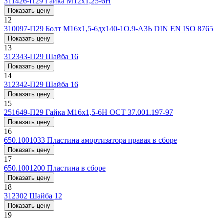
311426-П29
Гайка M12x1,25-6H
Показать цену
12
310097-П29
Болт М16х1,5-6дх140-1О.9-А3Ь DIN EN ISO 8765
Показать цену
13
312343-П29
Шайба 16
Показать цену
14
312342-П29
Шайба 16
Показать цену
15
251649-П29
Гайка М16х1,5-6Н ОСТ 37.001.197-97
Показать цену
16
650.1001033
Пластина амортизатора правая в сборе
Показать цену
17
650.1001200
Пластина в сборе
Показать цену
18
312302
Шайба 12
Показать цену
19