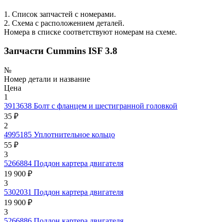
1. Список запчастей с номерами.
2. Схема с расположением деталей.
Номера в списке соответствуют номерам на схеме.
Запчасти Cummins ISF 3.8
№
Номер детали и название
Цена
1
3913638
Болт с фланцем и шестигранной головкой
35 ₽
2
4995185
Уплотнительное кольцо
55 ₽
3
5266884
Поддон картера двигателя
19 900 ₽
3
5302031
Поддон картера двигателя
19 900 ₽
3
5266886
Поддон картера двигателя