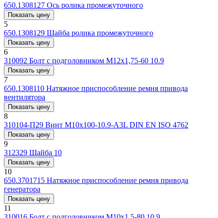
650.1308127
Ось ролика промежуточного
Показать цену
5
650.1308129
Шайба ролика промежуточного
Показать цену
6
310092
Болт с подголовником M12x1,75-60 10.9
Показать цену
7
650.1308110
Натяжное приспособление ремня привода
вентилятора
Показать цену
8
310104-П29
Винт M10x100-10.9-A3L DIN EN ISO 4762
Показать цену
9
312329
Шайба 10
Показать цену
10
650.3701715
Натяжное приспособление ремня привода
генератора
Показать цену
11
310016
Болт с подголовником M10x1,5-80 10.9