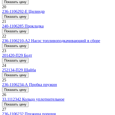
Показать цену
20
236-1106292-Е
Цилиндр
Показать цену
21
240-1106285
Прокладка
Показать цену
22
236-1106210-А2
Насос топливоподкачивающий в сборе
Показать цену
23
201420-П29
Болт
Показать цену
24
252134-П29
Шайба
Показать цену
25
236-1106234-А
Пробка пружин
Показать цену
26
33.1112342
Кольцо уплотнительное
Показать цену
27
236-1106232
Пружина поршня