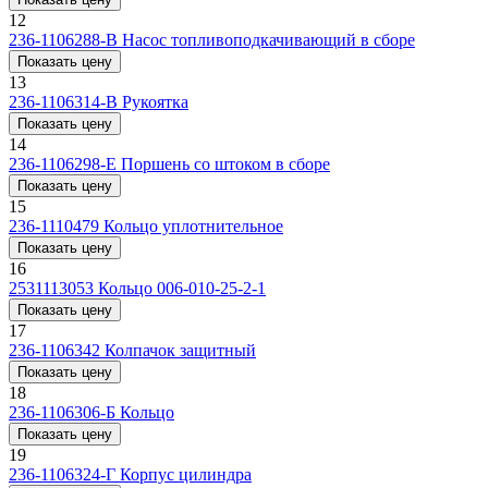
12
236-1106288-В
Насос топливоподкачивающий в сборе
Показать цену
13
236-1106314-В
Рукоятка
Показать цену
14
236-1106298-Е
Поршень со штоком в сборе
Показать цену
15
236-1110479
Кольцо уплотнительное
Показать цену
16
2531113053
Кольцо 006-010-25-2-1
Показать цену
17
236-1106342
Колпачок защитный
Показать цену
18
236-1106306-Б
Кольцо
Показать цену
19
236-1106324-Г
Корпус цилиндра