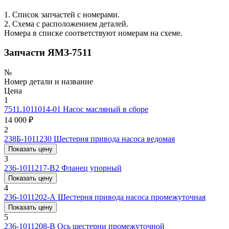
1. Список запчастей с номерами.
2. Схема с расположением деталей.
Номера в списке соответствуют номерам на схеме.
Запчасти ЯМЗ-7511
№
Номер детали и название
Цена
1
7511.1011014-01
Насос масляный в сборе
14 000 ₽
2
238Б-1011230
Шестерня привода насоса ведомая
Показать цену
3
236-1011217-В2
Фланец упорный
Показать цену
4
236-1011202-А
Шестерня привода насоса промежуточная
Показать цену
5
236-1011208-В
Ось шестерни промежуточной