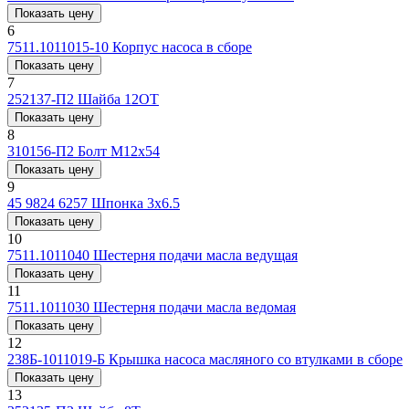
Показать цену
6
7511.1011015-10
Корпус насоса в сборе
Показать цену
7
252137-П2
Шайба 12ОТ
Показать цену
8
310156-П2
Болт М12x54
Показать цену
9
45 9824 6257
Шпонка 3x6.5
Показать цену
10
7511.1011040
Шестерня подачи масла ведущая
Показать цену
11
7511.1011030
Шестерня подачи масла ведомая
Показать цену
12
238Б-1011019-Б
Крышка насоса масляного со втулками в сборе
Показать цену
13