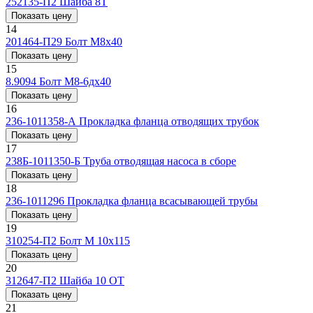
252135-П2
Шайба 8Т
Показать цену
14
201464-П29
Болт М8х40
Показать цену
15
8.9094
Болт М8-6дх40
Показать цену
16
236-1011358-А
Прокладка фланца отводящих трубок
Показать цену
17
238Б-1011350-Б
Труба отводящая насоса в сборе
Показать цену
18
236-1011296
Прокладка фланца всасывающей трубы
Показать цену
19
310254-П2
Болт М 10x115
Показать цену
20
312647-П2
Шайба 10 ОТ
Показать цену
21