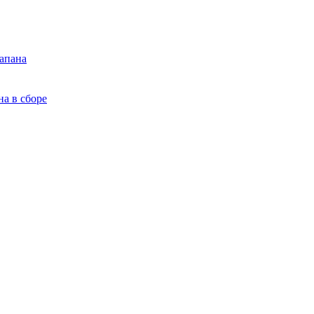
апана
а в сборе