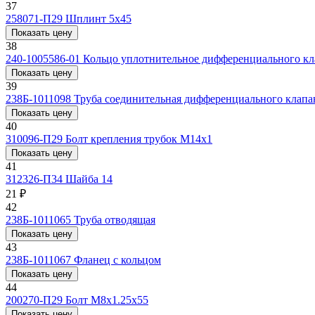
37
258071-П29
Шплинт 5x45
Показать цену
38
240-1005586-01
Кольцо уплотнительное дифференциального кл
Показать цену
39
238Б-1011098
Труба соединительная дифференциального клапан
Показать цену
40
310096-П29
Болт крепления трубок М14х1
Показать цену
41
312326-П34
Шайба 14
21 ₽
42
238Б-1011065
Труба отводящая
Показать цену
43
238Б-1011067
Фланец с кольцом
Показать цену
44
200270-П29
Болт М8х1.25x55
Показать цену