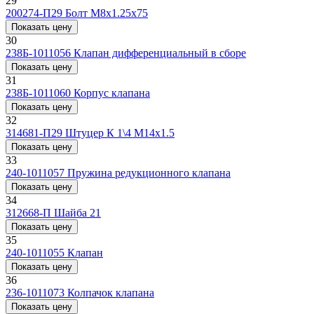
29
200274-П29
Болт М8х1.25x75
Показать цену
30
238Б-1011056
Клапан дифференциальный в сборе
Показать цену
31
238Б-1011060
Корпус клапана
Показать цену
32
314681-П29
Штуцер К 1\4 М14х1.5
Показать цену
33
240-1011057
Пружина редукционного клапана
Показать цену
34
312668-П
Шайба 21
Показать цену
35
240-1011055
Клапан
Показать цену
36
236-1011073
Колпачок клапана
Показать цену