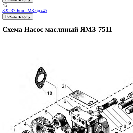
45
8.9237
Болт М8-6дх45
Показать цену
Схема Насос масляный ЯМЗ-7511