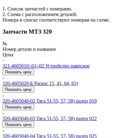
1. Список запчастей с номерами.
2. Схема с расположением деталей.
Номера в списке соответствуют номерам на схеме.
Запчасти МТЗ 320
№
Номер детали и название
Цена
-
321-4605010/-01/-02
Устройство навесное
Показать цену
-
320-4605020-Б
Раскос 15, 41, 64, 65)
Показать цену
-
320-4605040-02
Тяга 51-55, 57, 58) палец 019
Показать цену
-
320-4605040-03
Тяга 51-55, 57, 58) палец 022
Показать цену
-
320-4605040-04
Тяга 51-55, 57, 58) палец 025