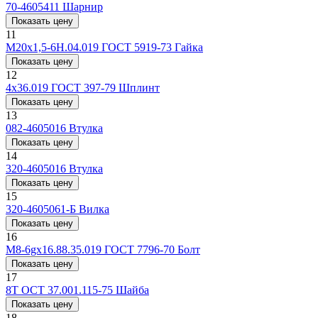
70-4605411
Шарнир
Показать цену
11
М20х1,5-6Н.04.019 ГОСТ 5919-73
Гайка
Показать цену
12
4x36.019 ГОСТ 397-79
Шплинт
Показать цену
13
082-4605016
Втулка
Показать цену
14
320-4605016
Втулка
Показать цену
15
320-4605061-Б
Вилка
Показать цену
16
M8-6gx16.88.35.019 ГОСТ 7796-70
Болт
Показать цену
17
8Т ОСТ 37.001.115-75
Шайба
Показать цену
18