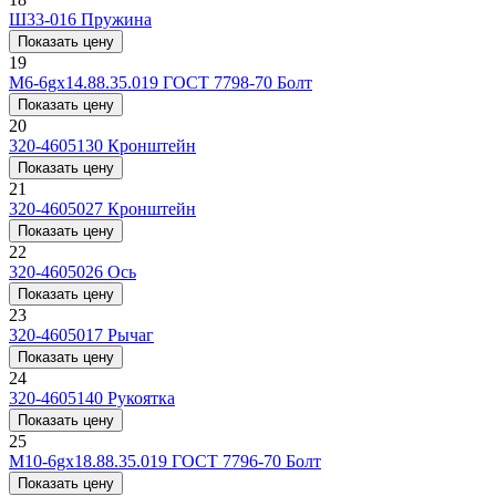
Ш33-016
Пружина
Показать цену
19
M6-6gx14.88.35.019 ГОСТ 7798-70
Болт
Показать цену
20
320-4605130
Кронштейн
Показать цену
21
320-4605027
Кронштейн
Показать цену
22
320-4605026
Ось
Показать цену
23
320-4605017
Рычаг
Показать цену
24
320-4605140
Рукоятка
Показать цену
25
M10-6gx18.88.35.019 ГОСТ 7796-70
Болт
Показать цену