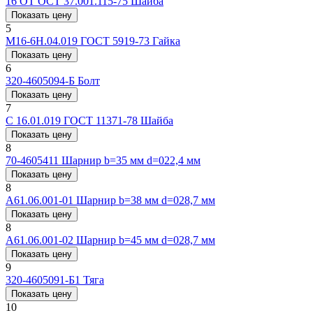
16 ОТ ОСТ 37.001.115-75
Шайба
Показать цену
5
M16-6H.04.019 ГОСТ 5919-73
Гайка
Показать цену
6
320-4605094-Б
Болт
Показать цену
7
С 16.01.019 ГОСТ 11371-78
Шайба
Показать цену
8
70-4605411
Шарнир b=35 мм d=022,4 мм
Показать цену
8
А61.06.001-01
Шарнир b=38 мм d=028,7 мм
Показать цену
8
А61.06.001-02
Шарнир b=45 мм d=028,7 мм
Показать цену
9
320-4605091-Б1
Тяга
Показать цену
10