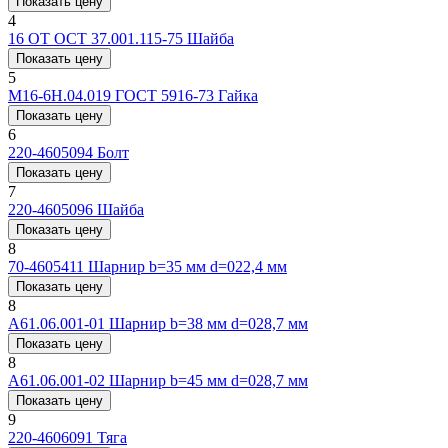
Показать цену
4
16 ОТ ОСТ 37.001.115-75
Шайба
Показать цену
5
M16-6H.04.019 ГОСТ 5916-73
Гайка
Показать цену
6
220-4605094
Болт
Показать цену
7
220-4605096
Шайба
Показать цену
8
70-4605411
Шарнир b=35 мм d=022,4 мм
Показать цену
8
А61.06.001-01
Шарнир b=38 мм d=028,7 мм
Показать цену
8
А61.06.001-02
Шарнир b=45 мм d=028,7 мм
Показать цену
9
220-4606091
Тяга