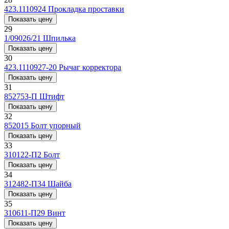
423.1110924
Прокладка проставки
Показать цену
29
1/09026/21
Шпилька
Показать цену
30
423.1110927-20
Рычаг корректора
Показать цену
31
852753-П
Штифт
Показать цену
32
852015
Болт упорный
Показать цену
33
310122-П2
Болт
Показать цену
34
312482-П34
Шайба
Показать цену
35
310611-П29
Винт
Показать цену