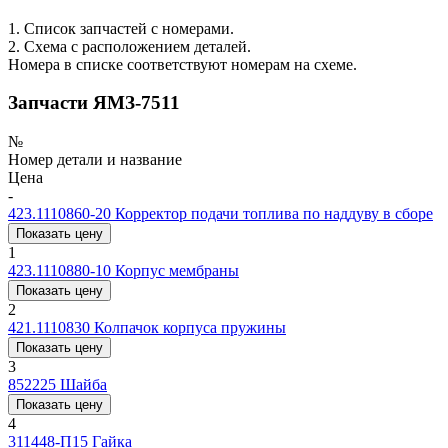
1. Список запчастей с номерами.
2. Схема с расположением деталей.
Номера в списке соответствуют номерам на схеме.
Запчасти ЯМЗ-7511
№
Номер детали и название
Цена
-
423.1110860-20
Корректор подачи топлива по наддуву в сборе
Показать цену
1
423.1110880-10
Корпус мембраны
Показать цену
2
421.1110830
Колпачок корпуса пружины
Показать цену
3
852225
Шайба
Показать цену
4
311448-П15
Гайка