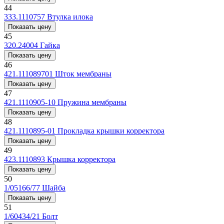
44
333.1110757
Втулка илока
Показать цену
45
320.24004
Гайка
Показать цену
46
421.111089701
Шток мембраны
Показать цену
47
421.1110905-10
Пружина мембраны
Показать цену
48
421.1110895-01
Прокладка крышки корректора
Показать цену
49
423.1110893
Крышка корректора
Показать цену
50
1/05166/77
Шайба
Показать цену
51
1/60434/21
Болт