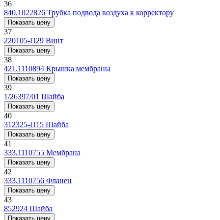
36
840.1022826
Трубка подвода воздуха к корректору
Показать цену
37
220105-П29
Винт
Показать цену
38
421.1110894
Крышка мембраны
Показать цену
39
1/26397/01
Шайба
Показать цену
40
312325-П15
Шайба
Показать цену
41
333.1110755
Мембрана
Показать цену
42
333.1110756
Фланец
Показать цену
43
852924
Шайба
Показать цену