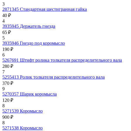
3
2871345
Стандартная шестигранная гайка
40 ₽
4
3935945
Держатель гнезда
65 ₽
5
3935946
Гнездо под коромысло
190 ₽
6
5267691
Штифт ролика толкателя распределительного вала
280 ₽
7
5255413
Ролик толкателя распределительного вала
370 ₽
9
5270357
Шарик коромысла
120 ₽
8
5271539
Коромысло
900 ₽
8
5271538
Коромысло