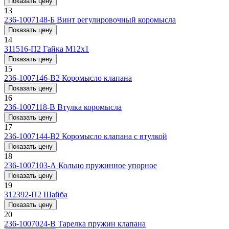
Показать цену
13
236-1007148-Б
Винт регулировочный коромысла
Показать цену
14
311516-П2
Гайка М12х1
Показать цену
15
236-1007146-В2
Коромысло клапана
Показать цену
16
236-1007118-В
Втулка коромысла
Показать цену
17
236-1007144-В2
Коромысло клапана с втулкой
Показать цену
18
236-1007103-А
Кольцо пружинное упорное
Показать цену
19
312392-П2
Шайба
Показать цену
20
236-1007024-В
Тарелка пружин клапана